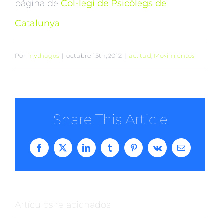
página de
Col-legi de Psicòlegs de
Catalunya
Por
mythagos
|
octubre 15th, 2012
|
actitud
,
Movimientos
Share This Article
Facebook
X
LinkedIn
Tumblr
Pinterest
Vk
Correo
electrónico
Artículos relacionados